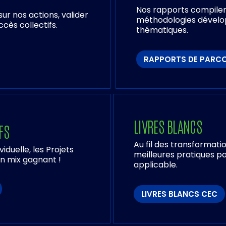
Nos rapports compilent
ur nos actions, valider
méthodologies dévelop
cès collectifs.
thématiques.
RAPPORTS DE PARC
LIVRES BLANCS
FS
Au fil des transformat
iduelle, les Projets
meilleures pratiques pa
un mix gagnant !
applicable.
LIVRES BLANCS CEC