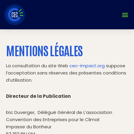
Aller
au
contenu
MENTIONS LÉGALES
La consultation du site Web
cec-impact.org
suppose
l’acceptation sans réserves des présentes conditions
d’utilisation.
Directeur de la Publication
Eric Duverger, Délégué Général de L’association
Convention des Entreprises pour le Climat
Impasse du Bonheur
63 160 BILLOM