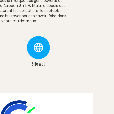
nées la marque des gens ouverts et
to Aulbach GmbH, titulaire depuis des
urant les collections, les actuels
urd’hui rayonner son savoir-faire dans
e vente multimarque.
Site web