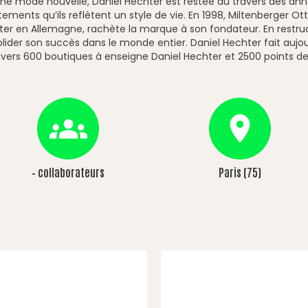
une mode nouvelle, Daniel Hechter est restée au travers des an
ments qu’ils reflètent un style de vie. En 1998, Miltenberger Ot
er en Allemagne, rachète la marque à son fondateur. En restruct
lider son succès dans le monde entier. Daniel Hechter fait aujo
ravers 600 boutiques à enseigne Daniel Hechter et 2500 points d
–
collaborateurs
Paris (75)