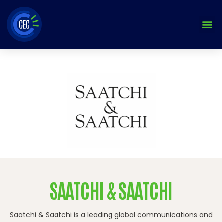
Aller
au
contenu
SAATCHI & SAATCHI
Saatchi & Saatchi is a leading global communications and