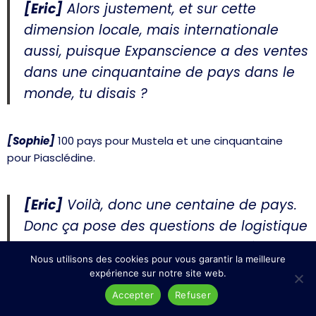
[Eric]
Alors justement, et sur cette
dimension locale, mais internationale
aussi, puisque Expanscience a des ventes
dans une cinquantaine de pays dans le
monde, tu disais ?
[Sophie]
100 pays pour Mustela et une cinquantaine
pour Piasclédine.
[Eric]
Voilà, donc une centaine de pays.
Donc ça pose des questions de logistique
aussi. Et on sait qu’il y a des matières qui
Nous utilisons des cookies pour vous garantir la meilleure
circulent dans tous les sens sur nos
expérience sur notre site web.
océans. Est-ce qu’au niveau transport
Accepter
Refuser
logistique aussi, vous avez des leviers