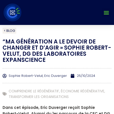
Aller
au
contenu
< BLOG
“MA GÉNÉRATION A LE DEVOIR DE
CHANGER ET D’AGIR » SOPHIE ROBERT-
VELUT, DG DES LABORATOIRES
EXPANSCIENCE
Sophie Robert-Velut, Eric Duverger
25/10/2024
COMPRENDRE LE RÉGÉNÉRATIF
,
ÉCONOMIE RÉGÉNÉRATIVE
,
TRANSFORMER LES ORGANISATIONS
Dans cet épisode, Eric Duverger reçoit Sophie
Robert-Velut, Alumni du 1er parcours de la CEC et DG