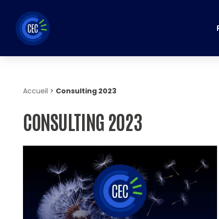
Aller
au
contenu
Accueil
>
Consulting 2023
CONSULTING 2023