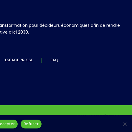
 transformation pour décideurs économiques afin de rendre
ve d’ici 2030.
ESPACE PRESSE
FAQ
MENTIONS LÉGALES
ccepter
Refuser
© Association CEC