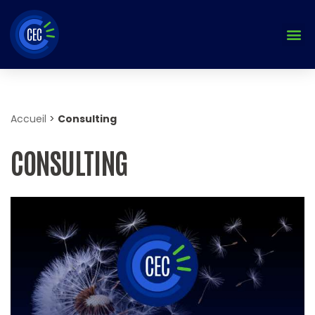
Aller
au
contenu
Accueil
>
Consulting
CONSULTING