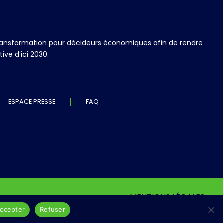
 transformation pour décideurs économiques afin de rendre
ve d’ici 2030.
ESPACE PRESSE
FAQ
MENTIONS LÉGALES
ccepter
Refuser
© Association CEC