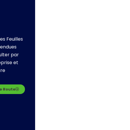
es Feuilles
rendues
ulter par
eprise et
ure
de Route